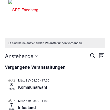
Es sind keine anstehenden Veranstaltungen vorhanden.
Verans
Ver
Anstehende
Suche
Liste
Ans
Suche
Datum
Nav
Vergangene Veranstaltungen
und
wählen.
Ansich
März 8 @ 08:00
-
17:00
MÄRZ
Naviga
8
Kommunalwahl
2026
März 7 @ 08:30
-
11:00
MÄRZ
7
Infostand
2026