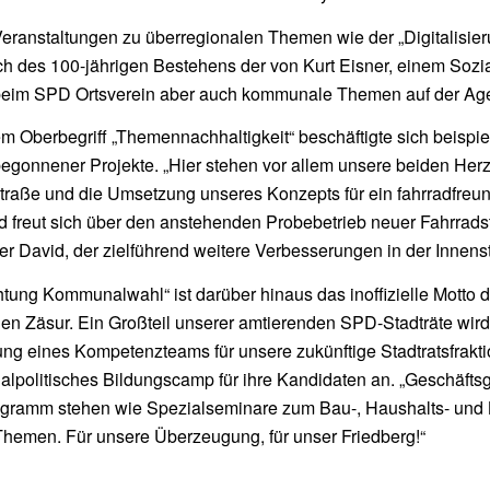
ranstaltungen zu überregionalen Themen wie der „Digitalisierun
ch des 100-jährigen Bestehens der von Kurt Eisner, einem Soz
beim SPD Ortsverein aber auch kommunale Themen auf der Ag
m Oberbegriff „Themennachhaltigkeit“ beschäftigte sich beispie
begonnener Projekte. „Hier stehen vor allem unsere beiden Herz
raße und die Umsetzung unseres Konzepts für ein fahrradfreund
d freut sich über den anstehenden Probebetrieb neuer Fahrra
r David, der zielführend weitere Verbesserungen in der Innensta
htung Kommunalwahl“ ist darüber hinaus das inoffizielle Motto 
en Zäsur. Ein Großteil unserer amtierenden SPD-Stadträte wird
ng eines Kompetenzteams für unsere zukünftige Stadtratsfraktion
lpolitisches Bildungscamp für ihre Kandidaten an. „Geschäfts
gramm stehen wie Spezialseminare zum Bau-, Haushalts- und 
hemen. Für unsere Überzeugung, für unser Friedberg!“