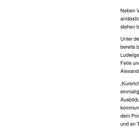
Neben Ve
anlässli
stehen 
Unter de
bereits 
Ludwigst
Feile un
Alexande
„Kursric
einmalig
Ausbildu
kommuna
dem Pro
und an T