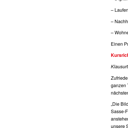
– Laufen
– Nachha
– Wohn
Einen Pr
Kursri
Klausur
Zufriede
ganzen T
nächsten
„Die Bil
Sasse-Fe
anstehen
unsere S